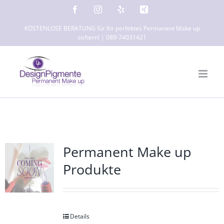
Zum
Facebook
Instagram
Yelp
Xing
Inhalt
KOSTENLOSE BERATUNG für Ihr perfektes Permanent Make up
springen
sichern! | 089-74031421
Permanent Make up
Produkte
Details