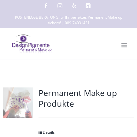
Zum
Facebook
Instagram
Yelp
Xing
Inhalt
KOSTENLOSE BERATUNG für Ihr perfektes Permanent Make up
springen
sichern! | 089-74031421
Permanent Make up
Produkte
Details