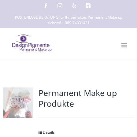
Zum
Facebook
Instagram
Yelp
Xing
Inhalt
KOSTENLOSE BERATUNG für Ihr perfektes Permanent Make up
springen
sichern! | 089-74031421
Permanent Make up
Produkte
Details