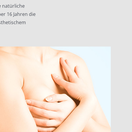
 natürliche
er 16 Jahren die
̈sthetischem