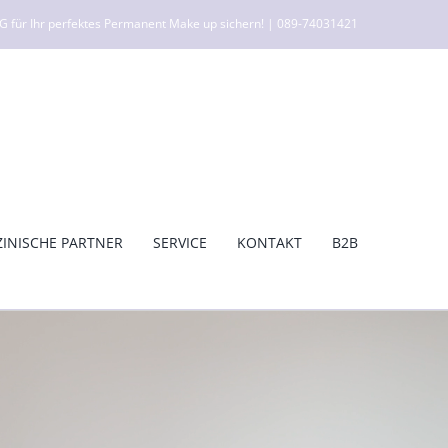
ür Ihr perfektes Permanent Make up sichern! | 089-74031421
ZINISCHE PARTNER
SERVICE
KONTAKT
B2B