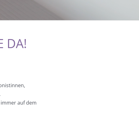
E DA!
onistinnen,
.
t immer auf dem