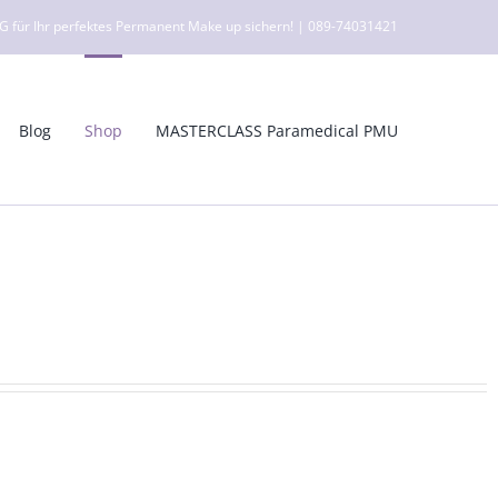
ür Ihr perfektes Permanent Make up sichern! | 089-74031421
Blog
Shop
MASTERCLASS Paramedical PMU