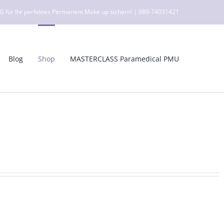
ür Ihr perfektes Permanent Make up sichern! | 089-74031421
Blog
Shop
MASTERCLASS Paramedical PMU