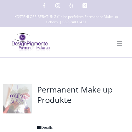
Zum
Facebook
Instagram
Yelp
Xing
Inhalt
KOSTENLOSE BERATUNG für Ihr perfektes Permanent Make up
springen
sichern! | 089-74031421
Permanent Make up
Produkte
Details