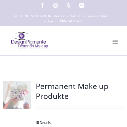
Zum
Facebook
Instagram
Yelp
Xing
Inhalt
KOSTENLOSE BERATUNG für Ihr perfektes Permanent Make up
springen
sichern! | 089-74031421
Permanent Make up
Produkte
Details