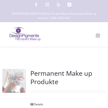
Zum
Facebook
Instagram
Yelp
Xing
Inhalt
KOSTENLOSE BERATUNG für Ihr perfektes Permanent Make up
springen
sichern! | 089-74031421
Permanent Make up
Produkte
Details