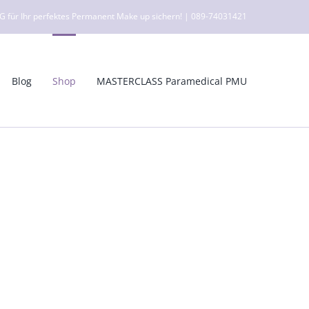
ür Ihr perfektes Permanent Make up sichern! | 089-74031421
Blog
Shop
MASTERCLASS Paramedical PMU