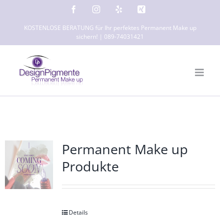
Zum
Facebook
Instagram
Yelp
Xing
Inhalt
KOSTENLOSE BERATUNG für Ihr perfektes Permanent Make up
springen
sichern! | 089-74031421
Permanent Make up
Produkte
Details