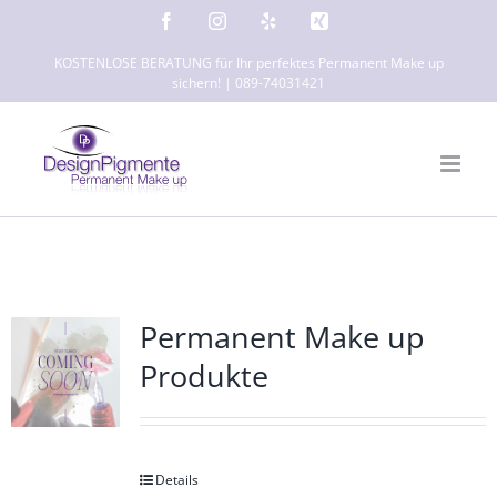
Zum
Facebook
Instagram
Yelp
Xing
Inhalt
KOSTENLOSE BERATUNG für Ihr perfektes Permanent Make up
springen
sichern! | 089-74031421
Permanent Make up
Produkte
Details