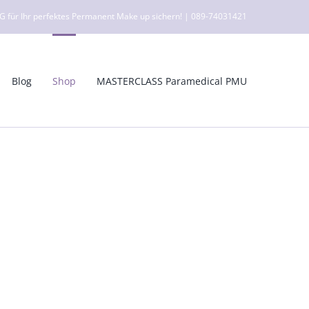
ür Ihr perfektes Permanent Make up sichern! | 089-74031421
Blog
Shop
MASTERCLASS Paramedical PMU