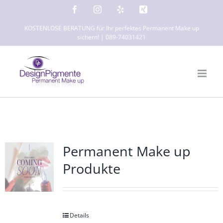
Zum
Facebook
Instagram
Yelp
Xing
Inhalt
KOSTENLOSE BERATUNG für Ihr perfektes Permanent Make up
springen
sichern! | 089-74031421
Permanent Make up
Produkte
Details