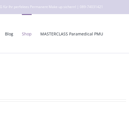
ür Ihr perfektes Permanent Make up sichern! | 089-74031421
Blog
Shop
MASTERCLASS Paramedical PMU