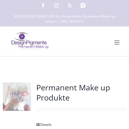
Zum
Facebook
Instagram
Yelp
Xing
Inhalt
KOSTENLOSE BERATUNG für Ihr perfektes Permanent Make up
springen
sichern! | 089-74031421
Permanent Make up
Produkte
Details